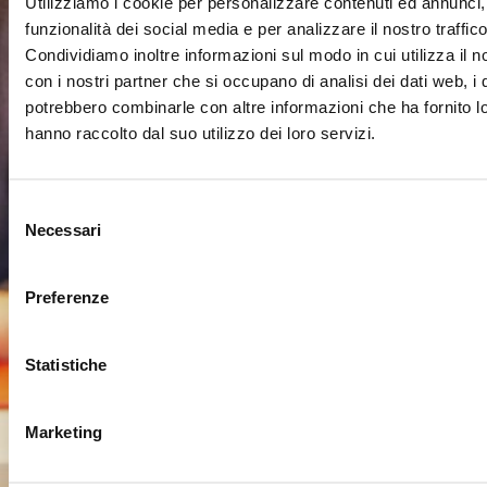
Utilizziamo i cookie per personalizzare contenuti ed annunci, 
funzionalità dei social media e per analizzare il nostro traffico
Condividiamo inoltre informazioni sul modo in cui utilizza il no
con i nostri partner che si occupano di analisi dei dati web, i 
potrebbero combinarle con altre informazioni che ha fornito l
hanno raccolto dal suo utilizzo dei loro servizi.
Selezione
Necessari
del
consenso
Preferenze
Un
sistema
didattico
Statistiche
multimediale
di studio e di
Marketing
condivisione per